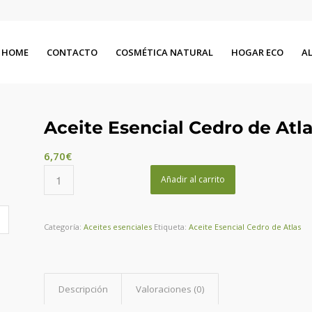
HOME
CONTACTO
COSMÉTICA NATURAL
HOGAR ECO
A
Aceite Esencial Cedro de Atla
6,70
€
Añadir al carrito
Categoría:
Aceites esenciales
Etiqueta:
Aceite Esencial Cedro de Atlas
 utilizar las flechas de arriba y abajo para revisarlos y Ent
Descripción
Valoraciones (0)