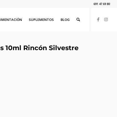
691 47 69 80
LIMENTACIÓN
SUPLEMENTOS
BLOG
s 10ml Rincón Silvestre
er para ir a la página deseada. Lo usuarios de dispositivos 