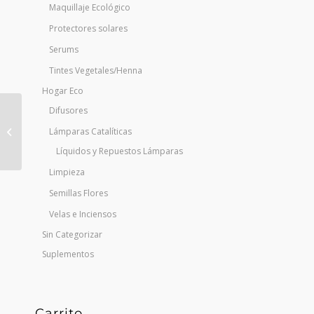
Maquillaje Ecológico
Protectores solares
Serums
Tintes Vegetales/Henna
Hogar Eco
Difusores
Aceite Esencial Arbol
del Té 10ml Rincón
Lámparas Catalíticas
Silvestre
Líquidos y Repuestos Lámparas
Limpieza
Semillas Flores
Velas e Inciensos
Sin Categorizar
Suplementos
Carrito